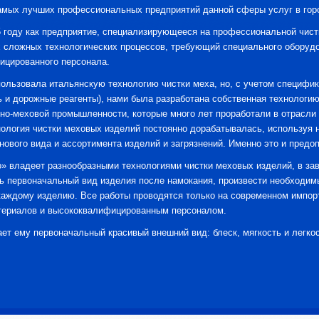
самых лучших профессиональных предприятий данной сферы услуг в гор
 году как предприятие, специализирующееся на профессиональной чист
х сложных технологических процессов, требующий специального оборуд
ицированного персонала.
ользовала итальянскую технологию чистки меха, но, с учетом специфик
ь и дорожные реагенты), нами была разработана собственная технологи
о-меховой промышленности, которые много лет проработали в отрасли 
нология чистки меховых изделий постоянно дорабатывалась, используя н
нового вида и ассортимента изделий и загрязнений. Именно это и предо
» владеет разнообразными технологиями чистки меховых изделий, в зав
ть первоначальный вид изделия после намокания, произвести необходим
каждому изделию. Все работы проводятся только на современном импор
териалов и высококвалифицированным персоналом.
ет ему первоначальный красивый внешний вид: блеск, мягкость и легкос