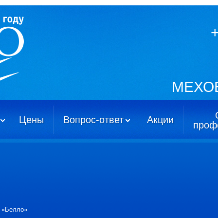
+
MЕХО
Цены
Вопрос-ответ
Акции
проф
а «Белло»